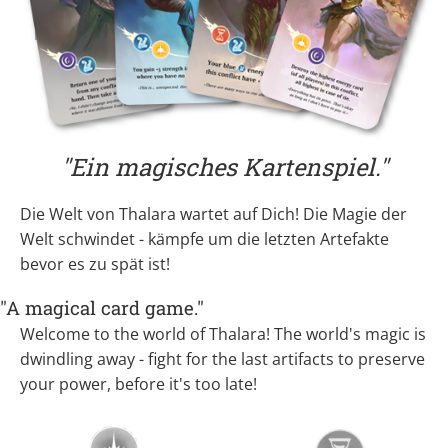
"Ein magisches Kartenspiel."
Die Welt von Thalara wartet auf Dich! Die Magie der
Welt schwindet - kämpfe um die letzten Artefakte
bevor es zu spät ist!
"A magical card game."
Welcome to the world of Thalara! The world's magic is
dwindling away - fight for the last artifacts to preserve
your power, before it's too late!