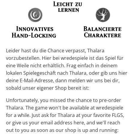
Leider hast du die Chance verpasst, Thalara
vorzubestellen. Hier bei wredespiele ist das Spiel für
eine Weile nicht erhältlich. Frag einfach in deinem
lokalen Spielegeschäft nach Thalara, oder gib uns hier
deine E-Mail-Adresse, dann melden wir uns bei dir,
sobald unser eigener Shop bereit ist:
Unfortunately, you missed the chance to pre-order
Thalara. The game won't be available at wredespiele
for a while. Just ask for Thalara at your favorite FLGS,
or give us your email address here, and we'll reach
out to you as soon as our shop is up and running: