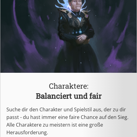
Charaktere:
Balanciert und fair
Suche dir den Charakter und Spielstil aus, der zu dir
passt - du hast immer eine faire Chance auf den Sieg.
Alle Charaktere zu meistern ist eine große
Herausforderung.