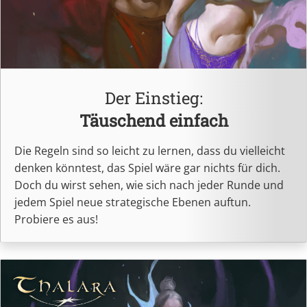
Der Einstieg:
Täuschend einfach
Die Regeln sind so leicht zu lernen, dass du vielleicht
denken könntest, das Spiel wäre gar nichts für dich.
Doch du wirst sehen, wie sich nach jeder Runde und
jedem Spiel neue strategische Ebenen auftun.
Probiere es aus!